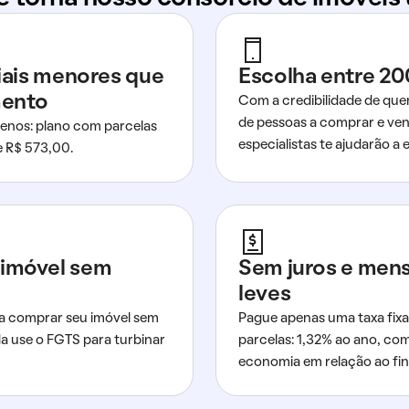
ciais menores que
Escolha entre 20
mento
Com a credibilidade de que
de pessoas a comprar e ven
nos: plano com parcelas
especialistas te ajudarão a e
de R$ 573,00.
imóvel sem
Sem juros e men
leves
a comprar seu imóvel sem
Pague apenas uma taxa fixa
da use o FGTS para turbinar
parcelas: 1,32% ao ano, co
economia em relação ao fi