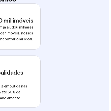
0 mil imóveis
m já ajudou milhares
der imóveis, nossos
ncontrar o lar ideal.
salidades
 já embutida nas
m até 50% de
nanciamento.