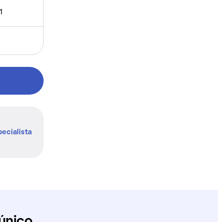
1
ecialista
único