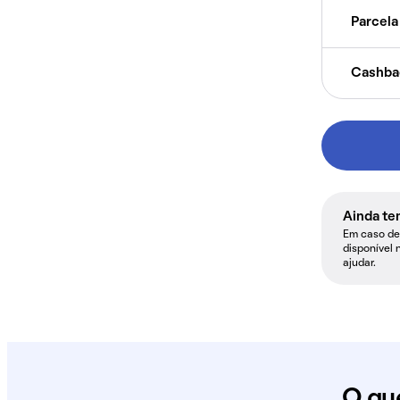
Parcela 
Cashba
Ainda te
Em caso de 
disponível 
ajudar.
O qu