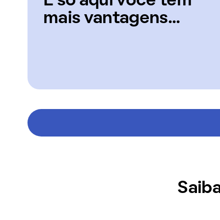
E só aqui você tem
mais vantagens...
Saiba