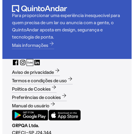
Para proporcionar uma experiência inesquecível para
quem precisa de um lar ou anuncia com a gente, o
QuintoAndar aposta em design, segurança e
tecnologia de ponta.
Mais informações
Aviso de privacidade
Termos e condições de uso
Política de Cookies
Preferências de cookies
Manual do usuário
GRPQA Ltda.
CRECI-SP J24.344