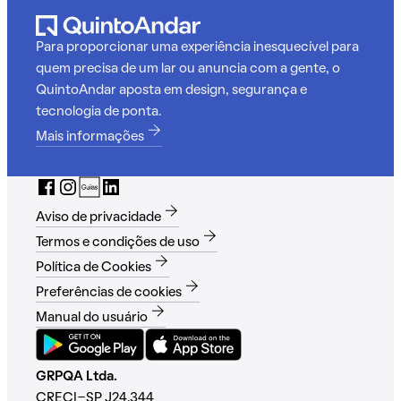
Para proporcionar uma experiência inesquecível para
quem precisa de um lar ou anuncia com a gente, o
QuintoAndar aposta em design, segurança e
tecnologia de ponta.
Mais informações
Aviso de privacidade
Termos e condições de uso
Política de Cookies
Preferências de cookies
Manual do usuário
GRPQA Ltda.
CRECI-SP J24.344