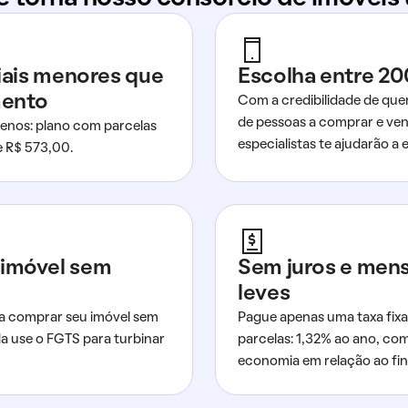
ciais menores que
Escolha entre 20
mento
Com a credibilidade de que
de pessoas a comprar e ven
nos: plano com parcelas
especialistas te ajudarão a e
de R$ 573,00.
imóvel sem
Sem juros e men
leves
a comprar seu imóvel sem
Pague apenas uma taxa fixa
da use o FGTS para turbinar
parcelas: 1,32% ao ano, co
economia em relação ao fi