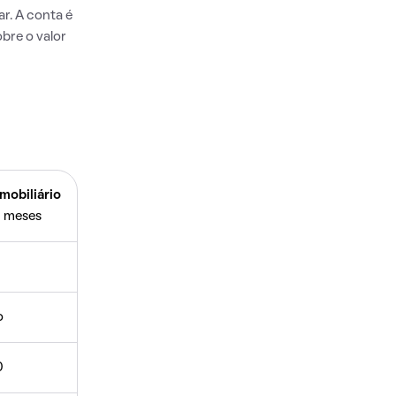
r. A conta é
bre o valor
mobiliário
 meses
o
0