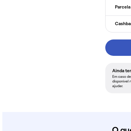
Parcela 
Cashba
Ainda te
Em caso de 
disponível 
ajudar.
O qu