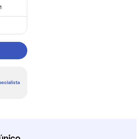
1
ecialista
único