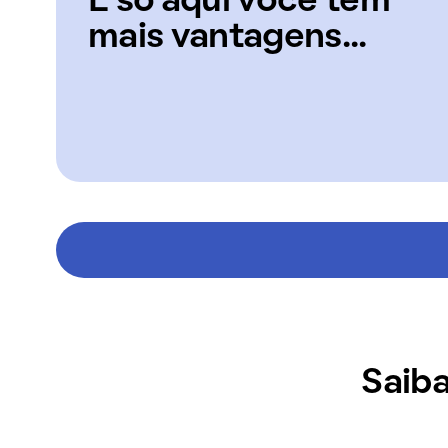
E só aqui você tem
mais vantagens...
Saiba