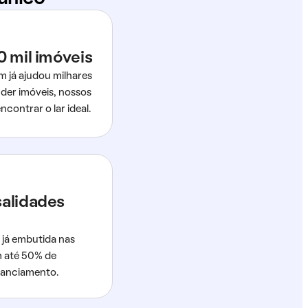
0 mil imóveis
m já ajudou milhares
der imóveis, nossos
ncontrar o lar ideal.
salidades
 já embutida nas
m até 50% de
nanciamento.