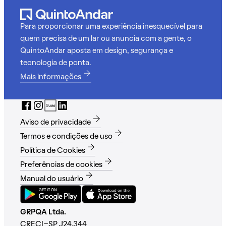
Para proporcionar uma experiência inesquecível para
quem precisa de um lar ou anuncia com a gente, o
QuintoAndar aposta em design, segurança e
tecnologia de ponta.
Mais informações
Aviso de privacidade
Termos e condições de uso
Política de Cookies
Preferências de cookies
Manual do usuário
GRPQA Ltda.
CRECI-SP J24.344