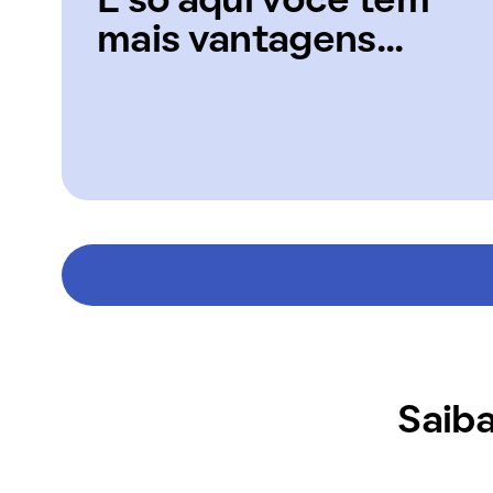
E só aqui você tem
mais vantagens...
Saiba