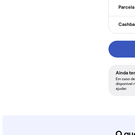
Parcela 
Cashba
Ainda te
Em caso de 
disponível 
ajudar.
O qu