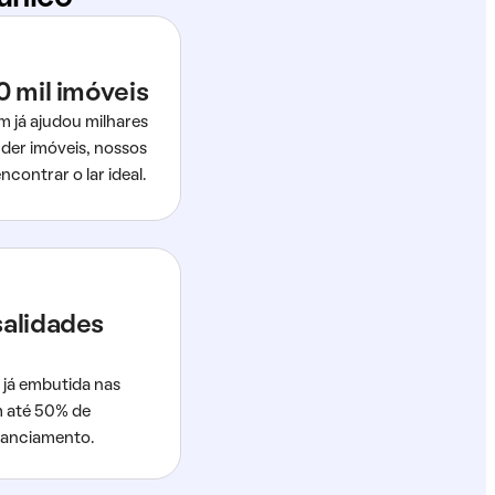
0 mil imóveis
m já ajudou milhares
der imóveis, nossos
ncontrar o lar ideal.
salidades
 já embutida nas
m até 50% de
nanciamento.