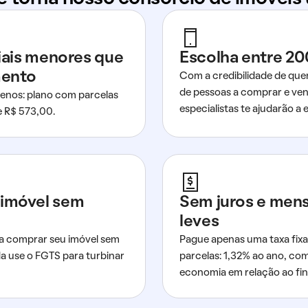
ciais menores que
Escolha entre 20
mento
Com a credibilidade de que
de pessoas a comprar e ven
nos: plano com parcelas
especialistas te ajudarão a e
de R$ 573,00.
imóvel sem
Sem juros e men
leves
a comprar seu imóvel sem
Pague apenas uma taxa fixa
da use o FGTS para turbinar
parcelas: 1,32% ao ano, co
economia em relação ao fi