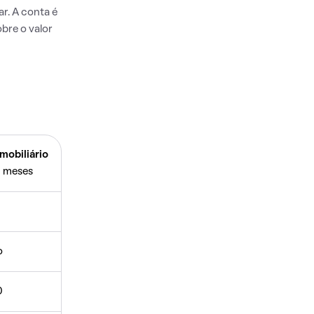
r. A conta é
bre o valor
mobiliário
 meses
o
0