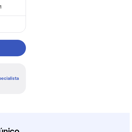
1
ecialista
único