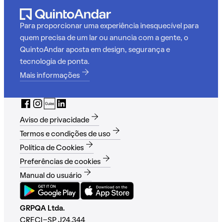
Para proporcionar uma experiência inesquecível para
quem precisa de um lar ou anuncia com a gente, o
QuintoAndar aposta em design, segurança e
tecnologia de ponta.
Mais informações
Aviso de privacidade
Termos e condições de uso
Política de Cookies
Preferências de cookies
Manual do usuário
GRPQA Ltda.
CRECI-SP J24.344