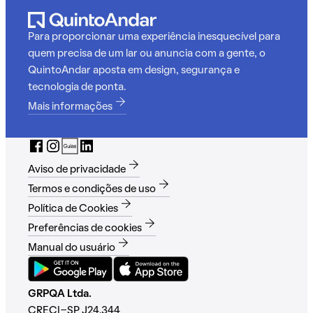
Para proporcionar uma experiência inesquecível para
quem precisa de um lar ou anuncia com a gente, o
QuintoAndar aposta em design, segurança e
tecnologia de ponta.
Mais informações
Aviso de privacidade
Termos e condições de uso
Política de Cookies
Preferências de cookies
Manual do usuário
GRPQA Ltda.
CRECI-SP J24.344