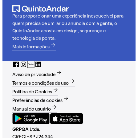
Para proporcionar uma experiência inesquecível para
quem precisa de um lar ou anuncia com a gente, o
QuintoAndar aposta em design, segurança e
tecnologia de ponta.
Mais informações
Aviso de privacidade
Termos e condições de uso
Política de Cookies
Preferências de cookies
Manual do usuário
GRPQA Ltda.
CRECI-SP J24.344