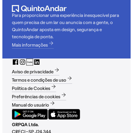
Para proporcionar uma experiência inesquecível para
quem precisa de um lar ou anuncia com a gente, o
QuintoAndar aposta em design, segurança e
tecnologia de ponta.
Mais informações
Aviso de privacidade
Termos e condições de uso
Política de Cookies
Preferências de cookies
Manual do usuário
GRPQA Ltda.
CRECI-SP J24.344