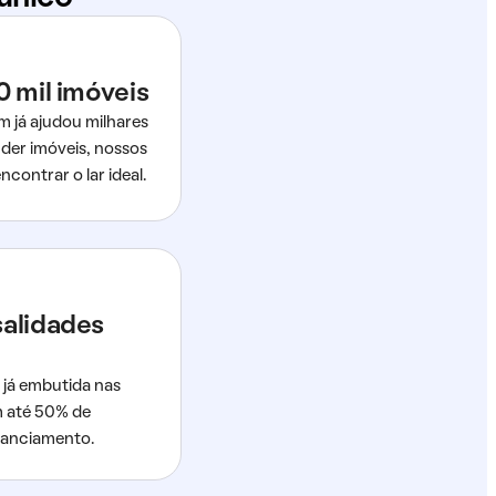
0 mil imóveis
m já ajudou milhares
der imóveis, nossos
ncontrar o lar ideal.
salidades
 já embutida nas
m até 50% de
nanciamento.