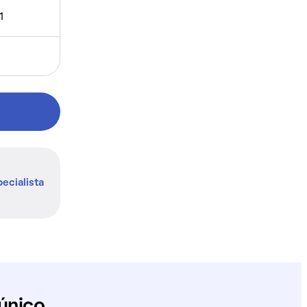
1
ecialista
único