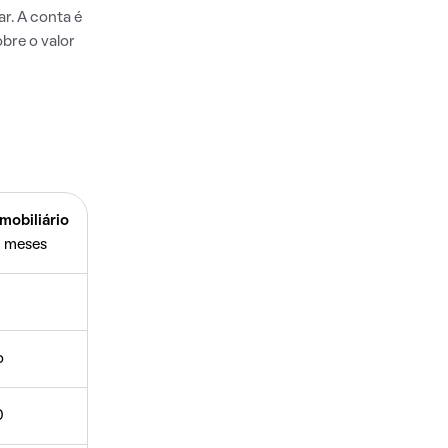
r. A conta é
bre o valor
mobiliário
 meses
o
0