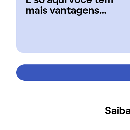
E só aqui você tem
mais vantagens...
Saiba