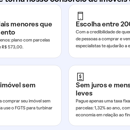
ciais menores que
Escolha entre 20
mento
Com a credibilidade de que
de pessoas a comprar e ven
nos: plano com parcelas
especialistas te ajudarão a e
de R$ 573,00.
imóvel sem
Sem juros e men
leves
a comprar seu imóvel sem
Pague apenas uma taxa fixa
da use o FGTS para turbinar
parcelas: 1,32% ao ano, co
economia em relação ao fi