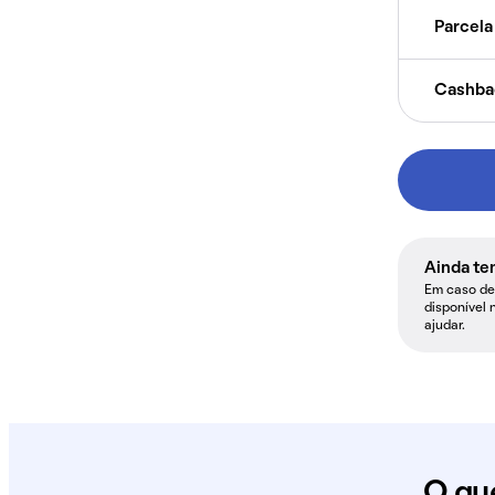
Parcela 
Cashba
Ainda te
Em caso de 
disponível 
ajudar.
O qu