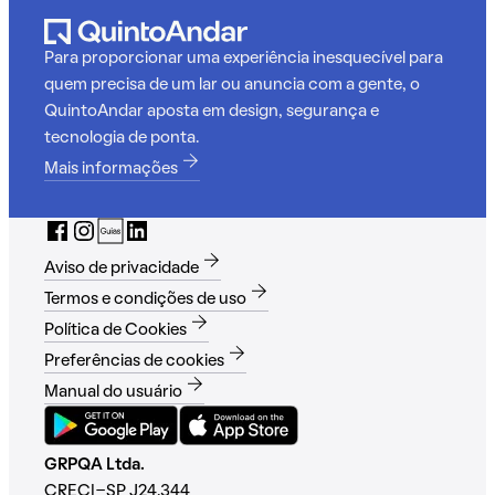
Para proporcionar uma experiência inesquecível para
quem precisa de um lar ou anuncia com a gente, o
QuintoAndar aposta em design, segurança e
tecnologia de ponta.
Mais informações
Aviso de privacidade
Termos e condições de uso
Política de Cookies
Preferências de cookies
Manual do usuário
GRPQA Ltda.
CRECI-SP J24.344