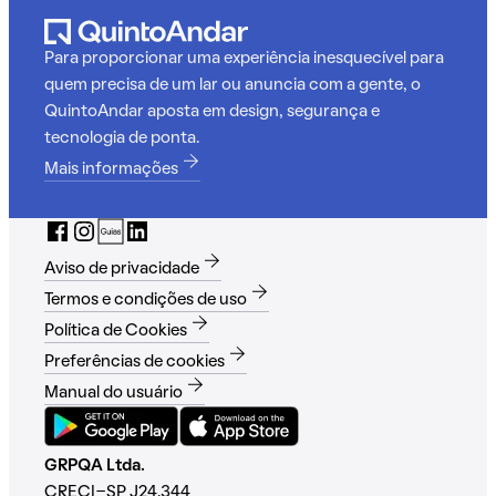
Para proporcionar uma experiência inesquecível para
quem precisa de um lar ou anuncia com a gente, o
QuintoAndar aposta em design, segurança e
tecnologia de ponta.
Mais informações
Aviso de privacidade
Termos e condições de uso
Política de Cookies
Preferências de cookies
Manual do usuário
GRPQA Ltda.
CRECI-SP J24.344