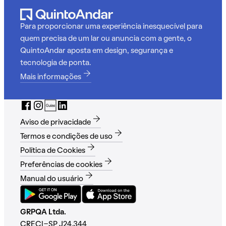
Para proporcionar uma experiência inesquecível para
quem precisa de um lar ou anuncia com a gente, o
QuintoAndar aposta em design, segurança e
tecnologia de ponta.
Mais informações
Aviso de privacidade
Termos e condições de uso
Política de Cookies
Preferências de cookies
Manual do usuário
GRPQA Ltda.
CRECI-SP J24.344