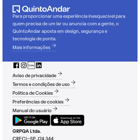
Para proporcionar uma experiência inesquecível para
quem precisa de um lar ou anuncia com a gente, o
QuintoAndar aposta em design, segurança e
tecnologia de ponta.
Mais informações
Aviso de privacidade
Termos e condições de uso
Política de Cookies
Preferências de cookies
Manual do usuário
GRPQA Ltda.
CRECI-SP J24.344