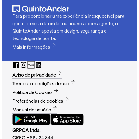
Para proporcionar uma experiência inesquecível para
quem precisa de um lar ou anuncia com a gente, o
QuintoAndar aposta em design, segurança e
tecnologia de ponta.
Mais informações
Aviso de privacidade
Termos e condições de uso
Política de Cookies
Preferências de cookies
Manual do usuário
GRPQA Ltda.
CRECI-SP J24.344