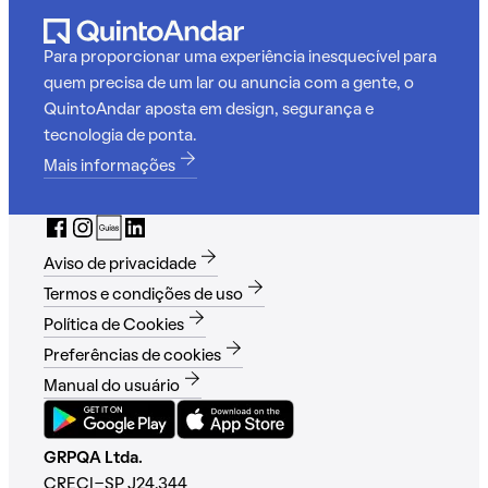
Para proporcionar uma experiência inesquecível para
quem precisa de um lar ou anuncia com a gente, o
QuintoAndar aposta em design, segurança e
tecnologia de ponta.
Mais informações
Aviso de privacidade
Termos e condições de uso
Política de Cookies
Preferências de cookies
Manual do usuário
GRPQA Ltda.
CRECI-SP J24.344