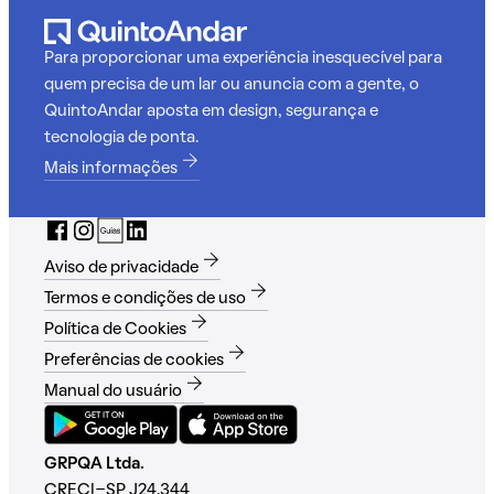
Para proporcionar uma experiência inesquecível para
quem precisa de um lar ou anuncia com a gente, o
QuintoAndar aposta em design, segurança e
tecnologia de ponta.
Mais informações
Aviso de privacidade
Termos e condições de uso
Política de Cookies
Preferências de cookies
Manual do usuário
GRPQA Ltda.
CRECI-SP J24.344