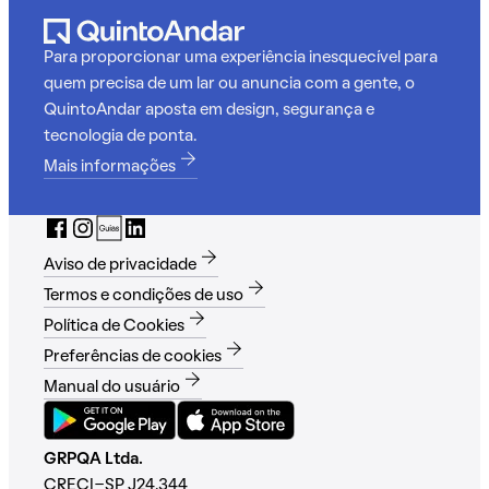
Para proporcionar uma experiência inesquecível para
quem precisa de um lar ou anuncia com a gente, o
QuintoAndar aposta em design, segurança e
tecnologia de ponta.
Mais informações
Aviso de privacidade
Termos e condições de uso
Política de Cookies
Preferências de cookies
Manual do usuário
GRPQA Ltda.
CRECI-SP J24.344