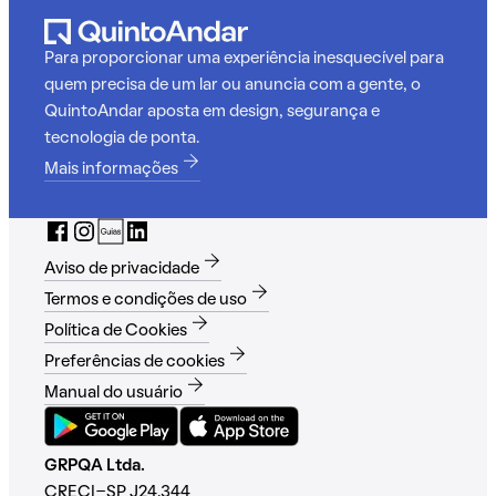
Para proporcionar uma experiência inesquecível para
quem precisa de um lar ou anuncia com a gente, o
QuintoAndar aposta em design, segurança e
tecnologia de ponta.
Mais informações
Aviso de privacidade
Termos e condições de uso
Política de Cookies
Preferências de cookies
Manual do usuário
GRPQA Ltda.
CRECI-SP J24.344