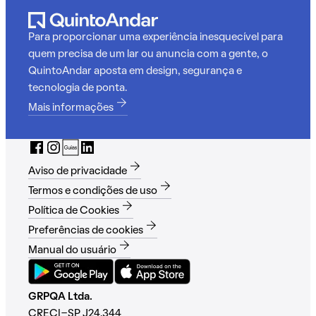
Para proporcionar uma experiência inesquecível para
quem precisa de um lar ou anuncia com a gente, o
QuintoAndar aposta em design, segurança e
tecnologia de ponta.
Mais informações
Aviso de privacidade
Termos e condições de uso
Política de Cookies
Preferências de cookies
Manual do usuário
GRPQA Ltda.
CRECI-SP J24.344