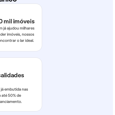
0 mil imóveis
m já ajudou milhares
der imóveis, nossos
ncontrar o lar ideal.
salidades
 já embutida nas
m até 50% de
nanciamento.