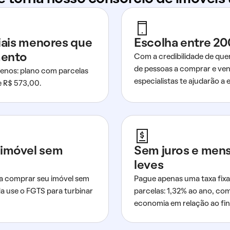
ciais menores que
Escolha entre 20
mento
Com a credibilidade de que
de pessoas a comprar e ven
nos: plano com parcelas
especialistas te ajudarão a e
de R$ 573,00.
imóvel sem
Sem juros e men
leves
a comprar seu imóvel sem
Pague apenas uma taxa fixa
da use o FGTS para turbinar
parcelas: 1,32% ao ano, co
economia em relação ao fi