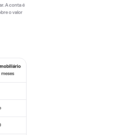
r. A conta é
bre o valor
mobiliário
 meses
o
0