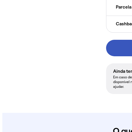
Parcela 
Cashba
Ainda te
Em caso de 
disponível 
ajudar.
O qu