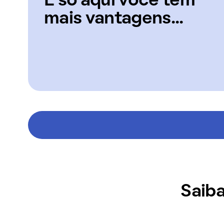
E só aqui você tem
mais vantagens...
Saiba