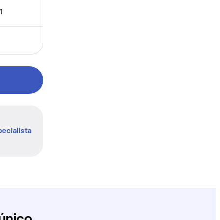
1
ecialista
único