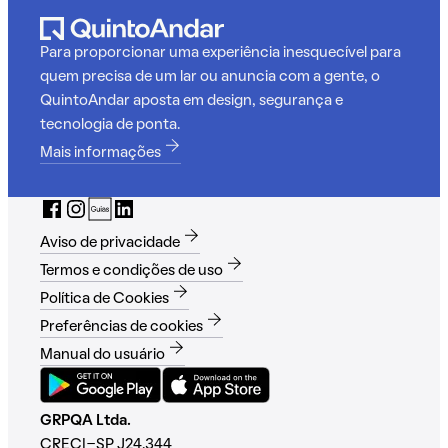
Para proporcionar uma experiência inesquecível para
quem precisa de um lar ou anuncia com a gente, o
QuintoAndar aposta em design, segurança e
tecnologia de ponta.
Mais informações
Aviso de privacidade
Termos e condições de uso
Política de Cookies
Preferências de cookies
Manual do usuário
GRPQA Ltda.
CRECI-SP J24.344