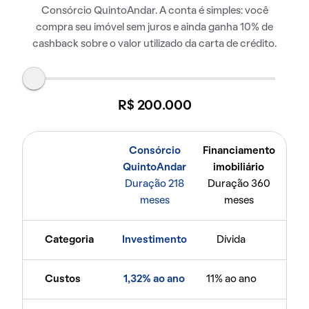
Consórcio QuintoAndar. A conta é simples: você
compra seu imóvel sem juros e ainda ganha 10% de
cashback sobre o valor utilizado da carta de crédito.
R$ 200.000
Consórcio
Financiamento
QuintoAndar
imobiliário
Duração 218
Duração 360
meses
meses
Categoria
Investimento
Dívida
Custos
1,32% ao ano
11% ao ano