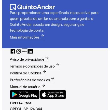
Para proporcionar uma experiência inesquecível para
quem precisa de um lar ou anuncia com a gente, o
QuintoAndar aposta em design, segurança e
tecnologia de ponta.
Mais informações
Aviso de privacidade
Termos e condições de uso
Política de Cookies
Preferências de cookies
Manual do usuário
GRPQA Ltda.
CRECI-SP J24.344