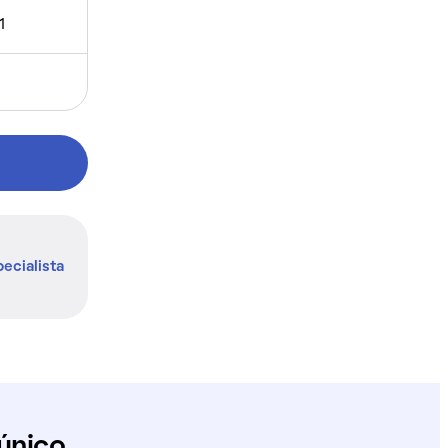
1
ecialista
único