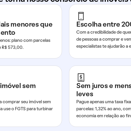
ciais menores que
Escolha entre 20
mento
Com a credibilidade de que
de pessoas a comprar e ven
nos: plano com parcelas
especialistas te ajudarão a e
de R$ 573,00.
imóvel sem
Sem juros e men
leves
a comprar seu imóvel sem
Pague apenas uma taxa fixa
da use o FGTS para turbinar
parcelas: 1,32% ao ano, co
economia em relação ao fi