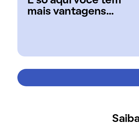
E só aqui você tem
mais vantagens...
Saiba