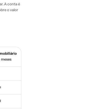
r. A conta é
bre o valor
mobiliário
 meses
o
0