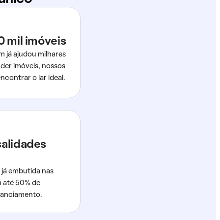
0 mil imóveis
m já ajudou milhares
der imóveis, nossos
ncontrar o lar ideal.
salidades
 já embutida nas
m até 50% de
nanciamento.