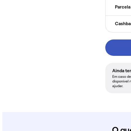
Parcela 
Cashba
Ainda te
Em caso de 
disponível 
ajudar.
O qu