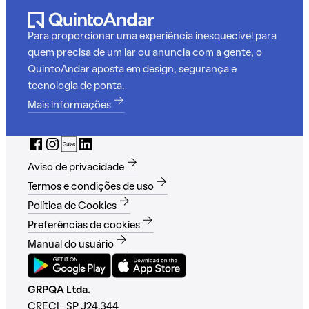
Para proporcionar uma experiência inesquecível para
quem precisa de um lar ou anuncia com a gente, o
QuintoAndar aposta em design, segurança e
tecnologia de ponta.
Mais informações
Aviso de privacidade
Termos e condições de uso
Política de Cookies
Preferências de cookies
Manual do usuário
GRPQA Ltda.
CRECI-SP J24.344