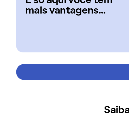
E só aqui você tem
mais vantagens...
Saiba