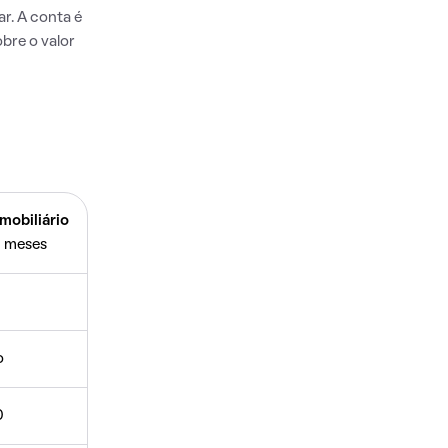
r. A conta é
bre o valor
mobiliário
 meses
o
0