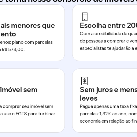
ciais menores que
Escolha entre 20
mento
Com a credibilidade de que
de pessoas a comprar e ven
nos: plano com parcelas
especialistas te ajudarão a e
de R$ 573,00.
imóvel sem
Sem juros e men
leves
a comprar seu imóvel sem
Pague apenas uma taxa fixa
da use o FGTS para turbinar
parcelas: 1,32% ao ano, co
economia em relação ao fi