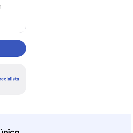
1
ecialista
único