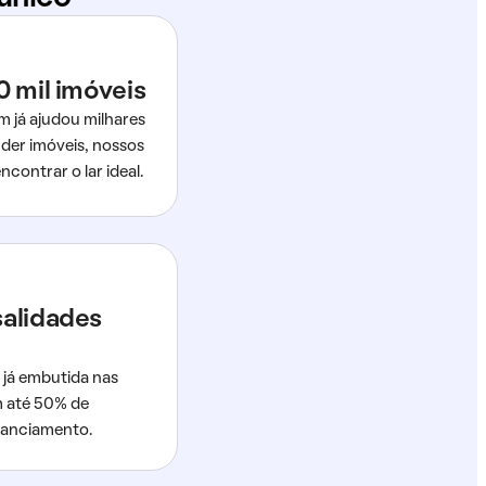
0 mil imóveis
m já ajudou milhares
der imóveis, nossos
ncontrar o lar ideal.
salidades
 já embutida nas
m até 50% de
nanciamento.