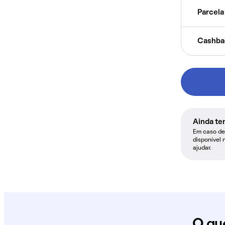
Parcela 
Cashba
Ainda te
Em caso de 
disponível 
ajudar.
O qu