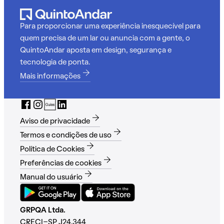
Para proporcionar uma experiência inesquecível para
quem precisa de um lar ou anuncia com a gente, o
QuintoAndar aposta em design, segurança e
tecnologia de ponta.
Mais informações
Aviso de privacidade
Termos e condições de uso
Política de Cookies
Preferências de cookies
Manual do usuário
GRPQA Ltda.
CRECI-SP J24.344