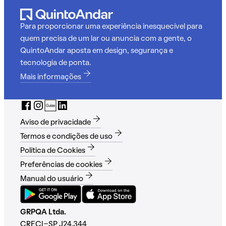
Para proporcionar uma experiência inesquecível para
quem precisa de um lar ou anuncia com a gente, o
QuintoAndar aposta em design, segurança e
tecnologia de ponta.
Mais informações
Aviso de privacidade
Termos e condições de uso
Política de Cookies
Preferências de cookies
Manual do usuário
GRPQA Ltda.
CRECI-SP J24.344