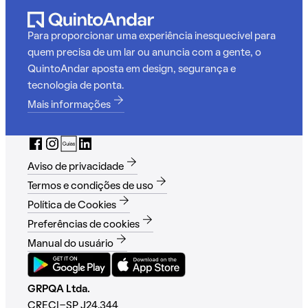
Para proporcionar uma experiência inesquecível para
quem precisa de um lar ou anuncia com a gente, o
QuintoAndar aposta em design, segurança e
tecnologia de ponta.
Mais informações
Aviso de privacidade
Termos e condições de uso
Política de Cookies
Preferências de cookies
Manual do usuário
GRPQA Ltda.
CRECI-SP J24.344