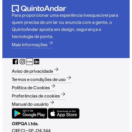
Para proporcionar uma experiência inesquecível para
quem precisa de um lar ou anuncia com a gente, o
QuintoAndar aposta em design, segurança e
tecnologia de ponta.
Mais informações
Aviso de privacidade
Termos e condições de uso
Política de Cookies
Preferências de cookies
Manual do usuário
GRPQA Ltda.
CRECI-SP J24.344