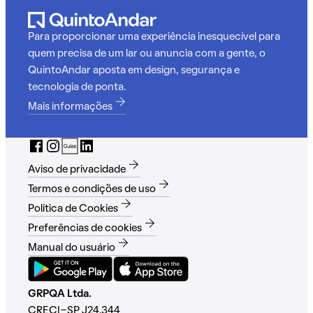
Para proporcionar uma experiência inesquecível para
quem precisa de um lar ou anuncia com a gente, o
QuintoAndar aposta em design, segurança e
tecnologia de ponta.
Mais informações
Aviso de privacidade
Termos e condições de uso
Política de Cookies
Preferências de cookies
Manual do usuário
GRPQA Ltda.
CRECI-SP J24.344