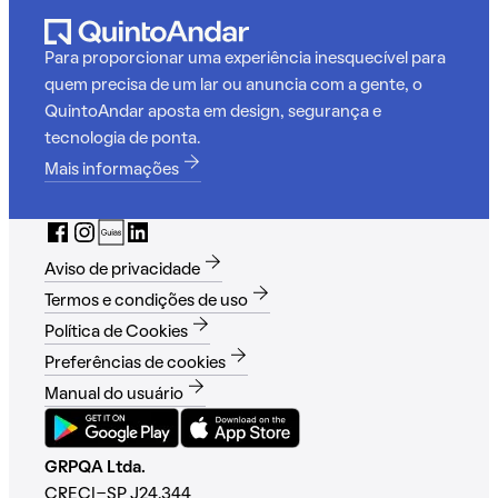
Para proporcionar uma experiência inesquecível para
quem precisa de um lar ou anuncia com a gente, o
QuintoAndar aposta em design, segurança e
tecnologia de ponta.
Mais informações
Aviso de privacidade
Termos e condições de uso
Política de Cookies
Preferências de cookies
Manual do usuário
GRPQA Ltda.
CRECI-SP J24.344