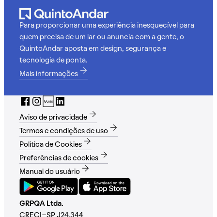
Para proporcionar uma experiência inesquecível para
quem precisa de um lar ou anuncia com a gente, o
QuintoAndar aposta em design, segurança e
tecnologia de ponta.
Mais informações
Aviso de privacidade
Termos e condições de uso
Política de Cookies
Preferências de cookies
Manual do usuário
GRPQA Ltda.
CRECI-SP J24.344