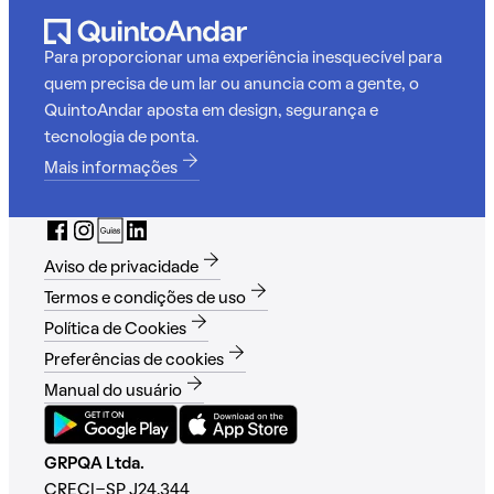
Para proporcionar uma experiência inesquecível para
quem precisa de um lar ou anuncia com a gente, o
QuintoAndar aposta em design, segurança e
tecnologia de ponta.
Mais informações
Aviso de privacidade
Termos e condições de uso
Política de Cookies
Preferências de cookies
Manual do usuário
GRPQA Ltda.
CRECI-SP J24.344