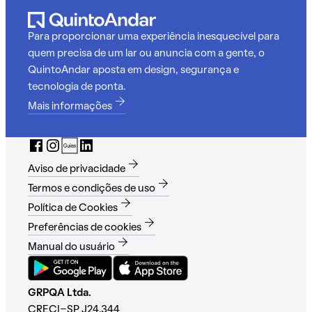
Para proporcionar uma experiência inesquecível para
quem precisa de um lar ou anuncia com a gente, o
QuintoAndar aposta em design, segurança e
tecnologia de ponta.
Mais informações
Aviso de privacidade
Termos e condições de uso
Política de Cookies
Preferências de cookies
Manual do usuário
GRPQA Ltda.
CRECI-SP J24.344