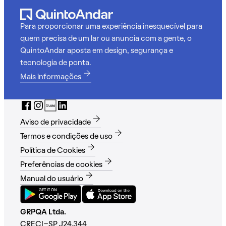
Para proporcionar uma experiência inesquecível para
quem precisa de um lar ou anuncia com a gente, o
QuintoAndar aposta em design, segurança e
tecnologia de ponta.
Mais informações
Aviso de privacidade
Termos e condições de uso
Política de Cookies
Preferências de cookies
Manual do usuário
GRPQA Ltda.
CRECI-SP J24.344