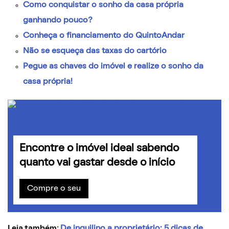
Como conquistar o sonho da casa própria
ganhando pouco?
Conheça o financiamento do QuintoAndar
Não se esqueça das taxas do cartório
Pegue as chaves do imóvel e realize o sonho da
casa própria!
Encontre o imóvel ideal sabendo
quanto vai gastar desde o início
Compre o seu
Leia também:
De inquilino a proprietário: 5 dicas de