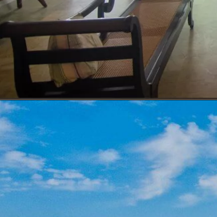
Opening
https://www.quintoandar.com.br/imovel/894005492/alugar