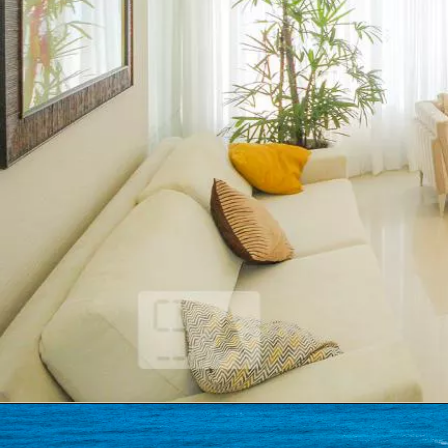
Opening
https://www.quintoandar.com.br/imovel/893144084/alugar