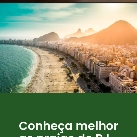
Opening
https://www.quintoandar.com.br/imovel/894011211/alugar
Conheça melhor