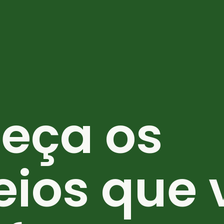
eça os
eios que 