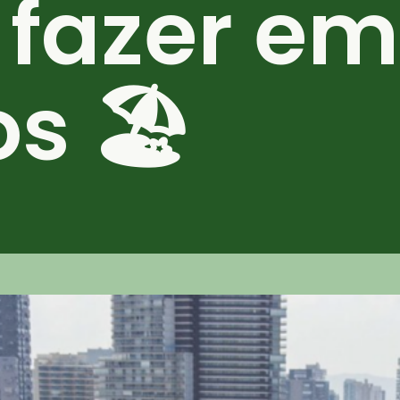
 fazer em
s 🏖️