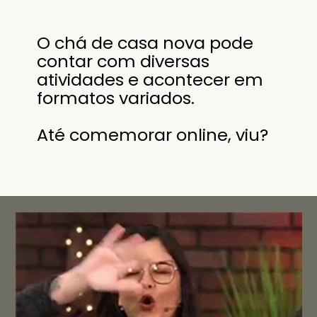
 pode
cer em
, viu?