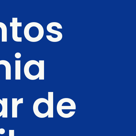
tos 
ia 
r de 