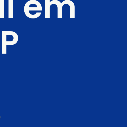
l em 
P