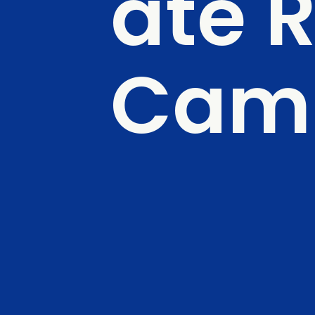
até 
Camp