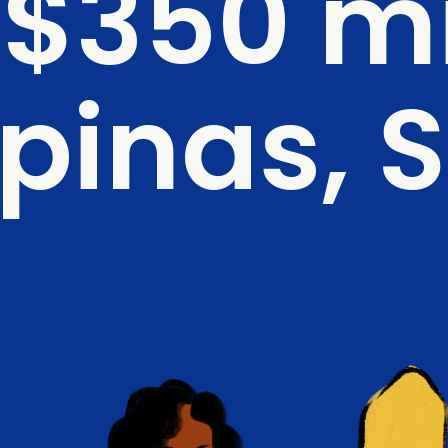
R$350 mi
inas, S