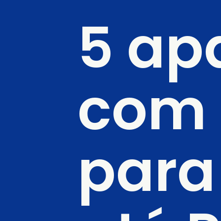
5 ap
com 
para