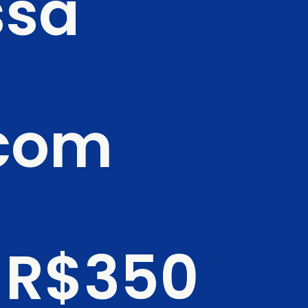
ssa
com 
 R$350 