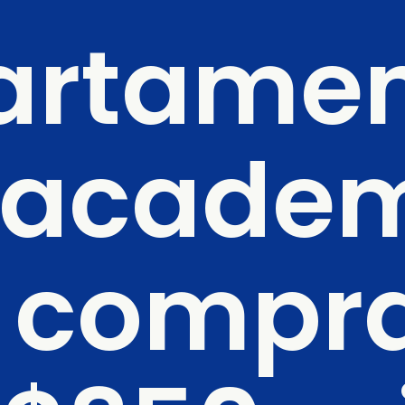
artamen
academ
 compra