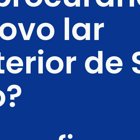
vo lar 
terior de 
? 