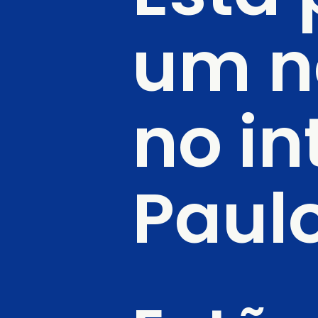
um no
no in
Paulo