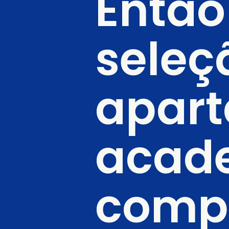
Então
seleçã
apart
acade
compr