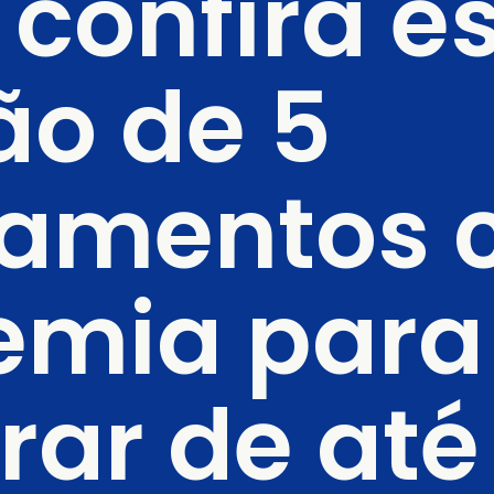
 confira e
o de 5 
amentos 
mia para 
ar de até