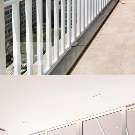
Opening
https://www.quintoandar.com.br/imovel/893520779/