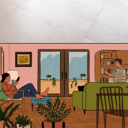
Opening
https://www.quintoandar.com.br/imovel/893693393/