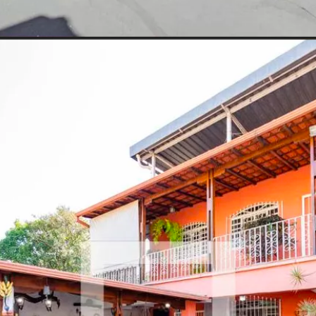
Opening
https://www.quintoandar.com.br/imovel/893674145/