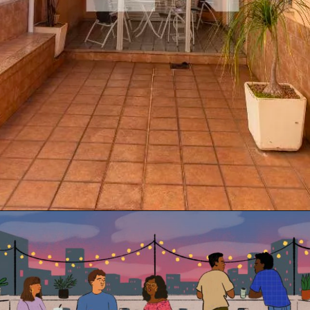
Opening
https://www.quintoandar.com.br/imovel/893687241/