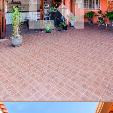
Opening
https://www.quintoandar.com.br/imovel/893673244/