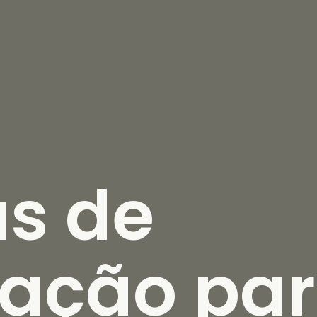
as de
ação par