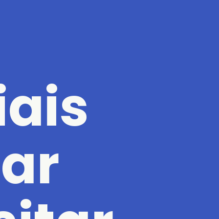
iais
tar