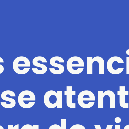
 essenc
se aten