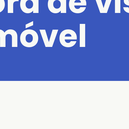
ra de vi
móvel