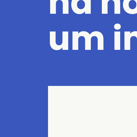
na ho
um i