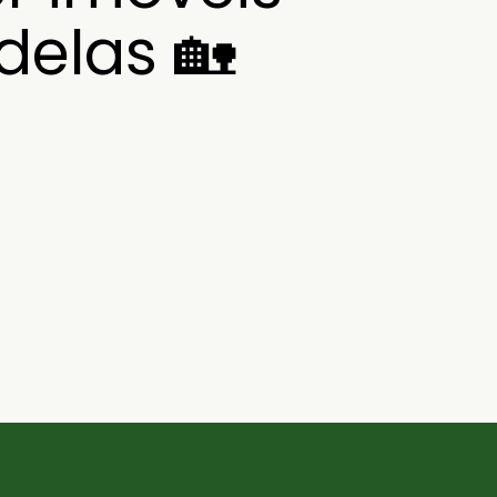
delas 🏡