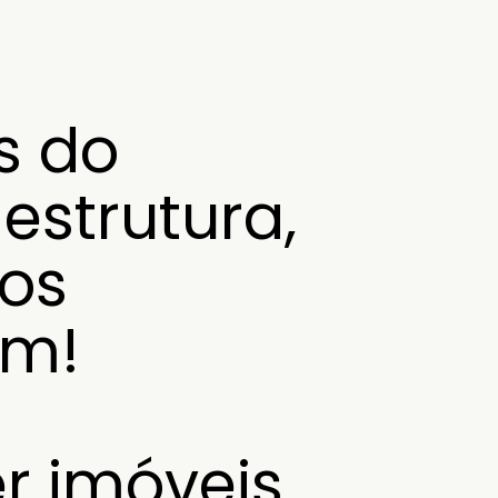
s do
estrutura,
ios
em!
r imóveis