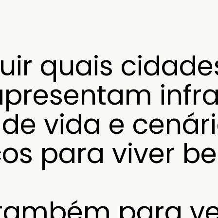
uir quais cidade
presentam infra
de vida e cenár
os para viver b
 também para ve