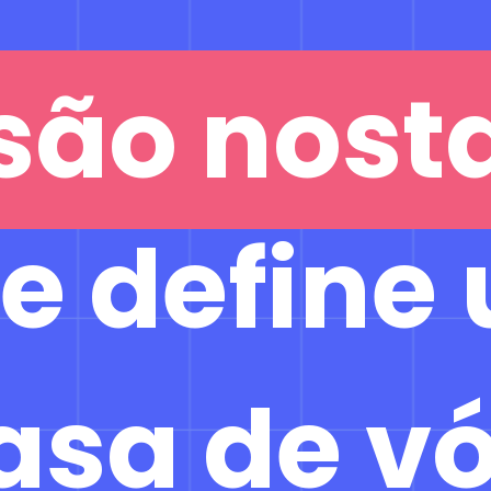
são nost
são nost
e define
asa de v