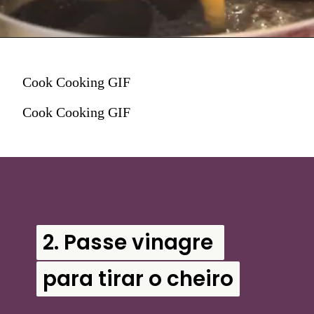
Cook Cooking GIF
Cook Cooking GIF
2. Passe vinagre 
2. Passe vinagre 
para tirar o cheiro
para tirar o cheiro