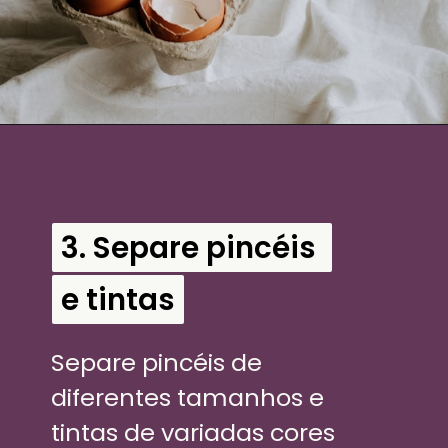
3. Separe pincéis 
3. Separe pincéis 
e tintas
e tintas
Separe pincéis de 
diferentes tamanhos e 
tintas de variadas cores 